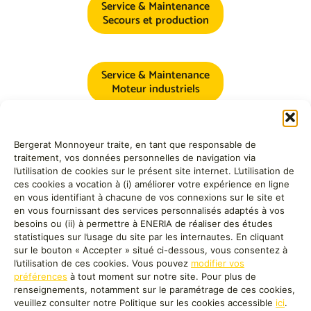
Service & Maintenance
Secours et production
Service & Maintenance
Moteur industriels
Bergerat Monnoyeur traite, en tant que responsable de
traitement, vos données personnelles de navigation via
l’utilisation de cookies sur le présent site internet. L’utilisation de
ces cookies a vocation à (i) améliorer votre expérience en ligne
BMA Energie, filiale de
Monnoyeur
, a développé une expertise
en vous identifiant à chacune de vos connexions sur le site et
et un savoir-faire reconnus autour de l’offre de solutions
en vous fournissant des services personnalisés adaptés à vos
énergétiques clé en main. Nous vous proposons des solutions
besoins ou (ii) à permettre à ENERIA de réaliser des études
pour optimiser votre mix énergétique et décarboner votre
statistiques sur l’usage du site par les internautes. En cliquant
activité. Nos équipes service et maintenance vous garantissent
sur le bouton « Accepter » situé ci-dessous, vous consentez à
au quotidien l’excellence opérationnelle de vos installations.
l’utilisation de ces cookies. Vous pouvez
modifier vos
préférences
à tout moment sur notre site. Pour plus de
renseignements, notamment sur le paramétrage de ces cookies,
veuillez consulter notre Politique sur les cookies accessible
ici
.