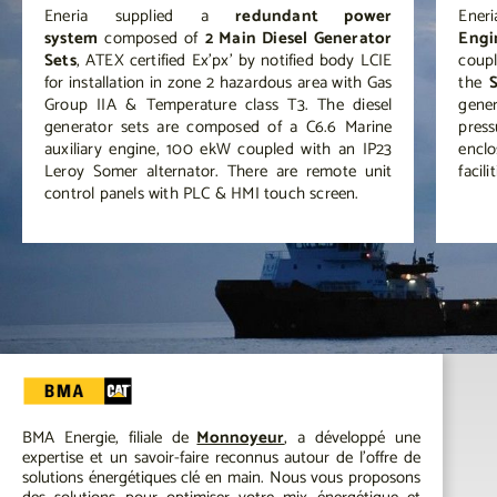
Eneria supplied a
redundant power
Eneri
system
composed of
2 Main Diesel Generator
Engi
Sets
, ATEX certified Ex’px’ by notified body LCIE
coup
for installation in zone 2 hazardous area with Gas
the
Group IIA & Temperature class T3. The diesel
gene
generator sets are composed of a C6.6 Marine
pres
auxiliary engine, 100 ekW coupled with an IP23
enclo
Leroy Somer alternator. There are remote unit
facil
control panels with PLC & HMI touch screen.
BMA Energie, filiale de
Monnoyeur
, a développé une
expertise et un savoir-faire reconnus autour de l’offre de
solutions énergétiques clé en main. Nous vous proposons