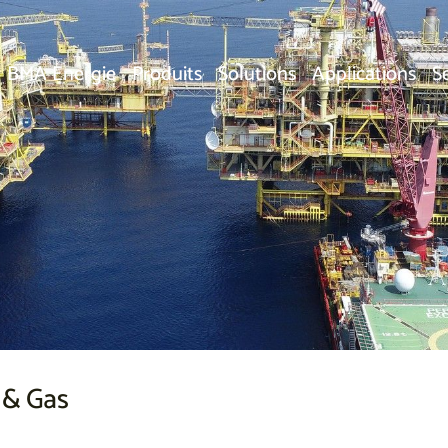
BMA Energie
Produits
Solutions
Applications
S
l & Gas