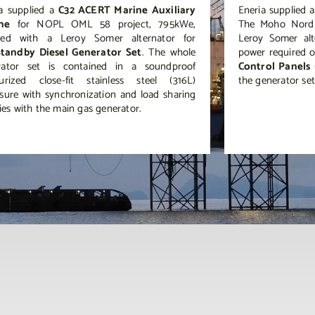
a supplied a
C32 ACERT Marine Auxiliary
Eneria supplied 
ne
for NOPL OML 58 project, 795kWe,
The Moho Nord 
led with a Leroy Somer alternator for
Leroy Somer alte
Standby Diesel Generator Set
. The whole
power required 
rator set is contained in a soundproof
Control Panels
surized close-fit stainless steel (316L)
the generator set
sure with synchronization and load sharing
ities with the main gas generator.