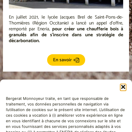
En juillet 2021, le lycée Jacques Brel de Saint-Pons-de-
Thomières (Région Occitanie) a lancé un appel d’offre,
remporté par Eneria,
pour créer une chaufferie bois à
granulés afin de s’inscrire dans une stratégie de
décarbonation.
En savoir +
Bergerat Monnoyeur traite, en tant que responsable de
traitement, vos données personnelles de navigation via
l’utilisation de cookies sur le présent site internet. L’utilisation de
ces cookies a vocation à (i) améliorer votre expérience en ligne
BMA Energie, filiale de
Monnoyeur
, a développé une expertise
en vous identifiant à chacune de vos connexions sur le site et
et un savoir-faire reconnus autour de l’offre de solutions
en vous fournissant des services personnalisés adaptés à vos
énergétiques clé en main. Nous vous proposons des solutions
besoins ou (ii) à permettre à ENERIA de réaliser des études