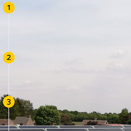
1
Nous étudions la faisabilité technique de
production et de raccordement de votre
installation thermique et réalisons une étude de
financement.
Études administratives
Nous réalisons les démarches administratives
2
afin d’obtenir toutes les autorisations (permis de
construire, convention de raccordement, etc.) et
assurer l’installation de votre chaufferie
biomasse
Conception et réalisation
3
Nous nous chargeons de la construction de
votre solution thermique et de la réalisation.