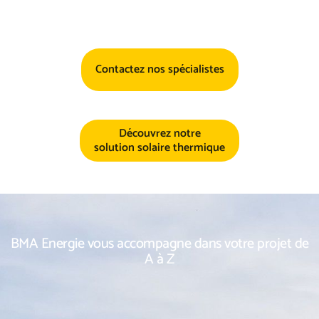
Contactez nos spécialistes
Découvrez notre
solution solaire thermique
BMA Energie vous accompagne dans votre projet de
A à Z
Développement de projet