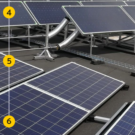
Option : Financement
4
Avec notre offre de
financement
, vous pouvez
investir dans une chaufferie biomasse sans
pénaliser votre bilan et vos capacités
d’investissement.
Raccordement au réseau et mise en service
5
Nous nous chargeons de la connexion au
réseau et assurons les tests de bon
fonctionnement et la réception de la chaufferie
biomasse.
Exploitation et maintenance
Nos techniciens s’occupent du bon
fonctionnement et s’engagent à intervenir si
6
besoin. Nos équipes analysent votre projet
d’installation de panneaux solaires afin de vous
proposer une solution sur-mesure offrant un